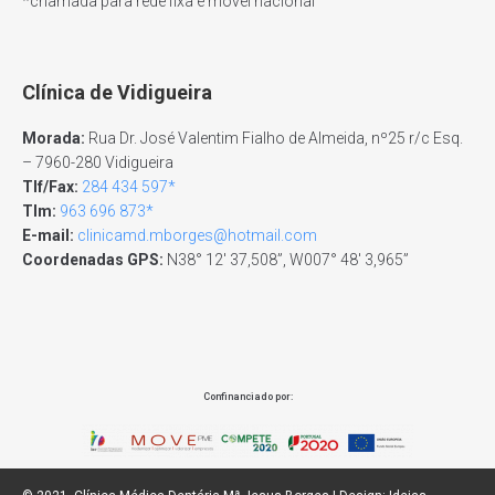
*chamada para rede fixa e móvel nacional
Clínica de Vidigueira
Morada:
Rua Dr. José Valentim Fialho de Almeida, nº25 r/c Esq.
– 7960-280 Vidigueira
Tlf/Fax:
284 434 597*
Tlm:
963 696 873*
E-mail:
clinicamd.mborges@hotmail.com
Coordenadas GPS:
N38° 12′ 37,508”, W007° 48′ 3,965”
Confinanciado por: