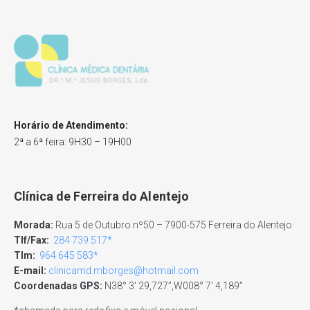
Horário de Atendimento:
2ª a 6ª feira: 9H30 – 19H00
Clínica de Ferreira do Alentejo
Morada:
Rua 5 de Outubro nº50 – 7900-575 Ferreira do Alentejo
Tlf/Fax:
284 739 517*
Tlm:
964 645 583*
E-mail:
clinicamd.mborges@hotmail.com
Coordenadas GPS:
N38° 3′ 29,727”,W008° 7′ 4,189”