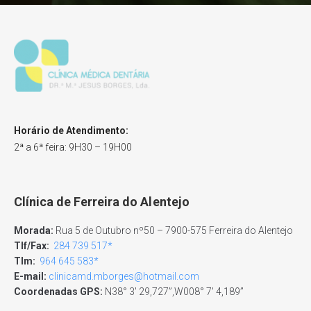
Horário de Atendimento:
2ª a 6ª feira: 9H30 – 19H00
Clínica de Ferreira do Alentejo
Morada:
Rua 5 de Outubro nº50 – 7900-575 Ferreira do Alentejo
Tlf/Fax:
284 739 517*
Tlm:
964 645 583*
E-mail:
clinicamd.mborges@hotmail.com
Coordenadas GPS:
N38° 3′ 29,727”,W008° 7′ 4,189”