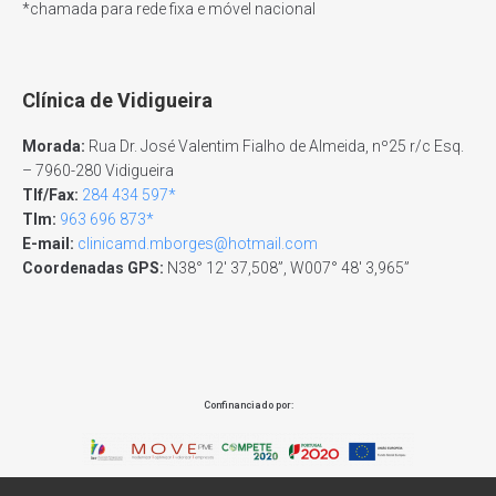
*chamada para rede fixa e móvel nacional
Clínica de Vidigueira
Morada:
Rua Dr. José Valentim Fialho de Almeida, nº25 r/c Esq.
– 7960-280 Vidigueira
Tlf/Fax:
284 434 597*
Tlm:
963 696 873*
E-mail:
clinicamd.mborges@hotmail.com
Coordenadas GPS:
N38° 12′ 37,508”, W007° 48′ 3,965”
Confinanciado por: